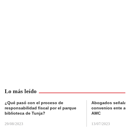
Lo más leído
¿Qué pasó con el proceso de
Abogados señalan 
responsabilidad fiscal por el parque
convenios ente alc
biblioteca de Tunja?
AMC
29/08/2023
13/07/2023