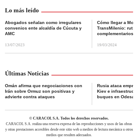
Lo más leído
Abogados señalan como irregulares
Cómo llegar a Mons
convenios ente alcaldía de Cúcuta y
TransMilenio: rutas
AMC
complementarios
13/07/2023
19/03/2024
Últimas Noticias
Omán afirma que negociaciones con
Rusia ataca empres
Irán sobre Ormuz son positivas y
Kiev e infraestructu
advierte contra ataques
buques en Odesa
© CARACOL S.A. Todos los derechos reservados.
CARACOL S.A. realiza una reserva expresa de las reproducciones y usos de las obras
y otras prestaciones accesibles desde este sitio web a medios de lectura mecánica u otros
medios que resulten adecuados.