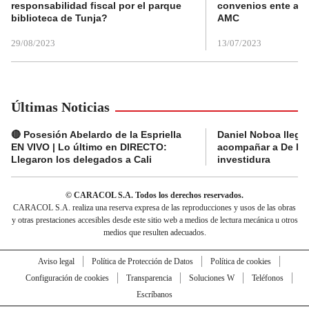
responsabilidad fiscal por el parque
convenios ente alc
biblioteca de Tunja?
AMC
29/08/2023
13/07/2023
Últimas Noticias
🔴 Posesión Abelardo de la Espriella
Daniel Noboa llega 
EN VIVO | Lo último en DIRECTO:
acompañar a De la E
Llegaron los delegados a Cali
investidura
© CARACOL S.A. Todos los derechos reservados.
CARACOL S.A. realiza una reserva expresa de las reproducciones y usos de las obras
y otras prestaciones accesibles desde este sitio web a medios de lectura mecánica u otros
medios que resulten adecuados.
Aviso legal
Política de Protección de Datos
Política de cookies
Configuración de cookies
Transparencia
Soluciones W
Teléfonos
Escríbanos