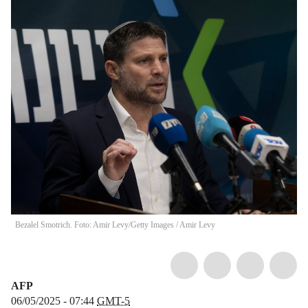
Bezalel Smotrich. Foto: Amir Levy/Getty Images
/
Amir Levy
AFP
06/05/2025 - 07:44
GMT-5