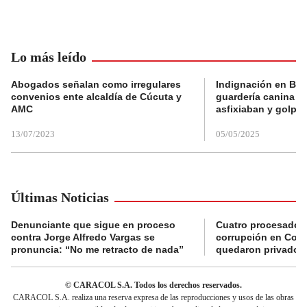
Lo más leído
Abogados señalan como irregulares
Indignación en Bog
convenios ente alcaldía de Cúcuta y
guardería canina e
AMC
asfixiaban y golpe
13/07/2023
05/05/2025
Últimas Noticias
Denunciante que sigue en proceso
Cuatro procesados
contra Jorge Alfredo Vargas se
corrupción en Comf
pronuncia: “No me retracto de nada”
quedaron privados d
© CARACOL S.A. Todos los derechos reservados.
CARACOL S.A. realiza una reserva expresa de las reproducciones y usos de las obras