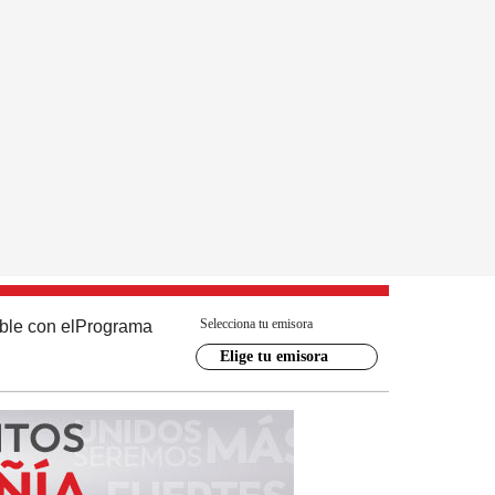
Selecciona tu emisora
ble con el
Programa
Elige tu emisora