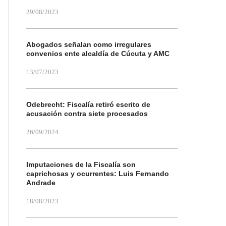
29/08/2023
Abogados señalan como irregulares
convenios ente alcaldía de Cúcuta y AMC
13/07/2023
Odebrecht: Fiscalía retiró escrito de
acusación contra siete procesados
26/09/2024
Imputaciones de la Fiscalía son
caprichosas y ocurrentes: Luis Fernando
Andrade
18/08/2023