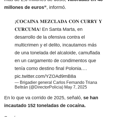
millones de euros”
, informó.
¡𝐂𝐎𝐂𝐀𝐈́𝐍𝐀 𝐌𝐄𝐙𝐂𝐋𝐀𝐃𝐀 𝐂𝐎𝐍 𝐂𝐔𝐑𝐑𝐘 𝐘
𝐂𝐔́𝐑𝐂𝐔𝐌𝐀! En Santa Marta, en
desarrollo de la ofensiva contra el
multicrimen y el delito, incautamos más
de una tonelada del alcaloide, camuflada
en un cargamento de condimentos que
tenía como destino final Polonia.…
pic.twitter.com/YZOAd9mB8a
— Brigadier general Carlos Fernando Triana
Beltrán (@DirectorPolicia)
May 7, 2025
En lo que va corrido de 2025, señaló,
se han
incautado 152 toneladas de cocaína.