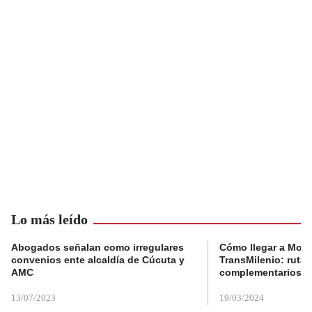
Lo más leído
Abogados señalan como irregulares
Cómo llegar a Mons
convenios ente alcaldía de Cúcuta y
TransMilenio: rutas
AMC
complementarios
13/07/2023
19/03/2024