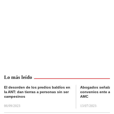
Lo más leído
El desorden de los predios baldíos en
Abogados señalan 
la ANT: dan tierras a personas sin ser
convenios ente alc
campesinos
AMC
06/09/2023
13/07/2023