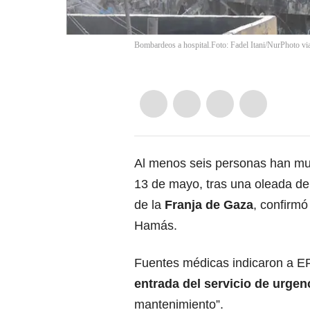
Bombardeos a hospital.Foto: Fadel Itani/NurPhoto vi
Al menos seis personas han mue
13 de mayo, tras una oleada de
de la
Franja de Gaza
,
confirmó
Hamás.
Fuentes médicas indicaron a E
entrada del servicio de urgen
mantenimiento”.