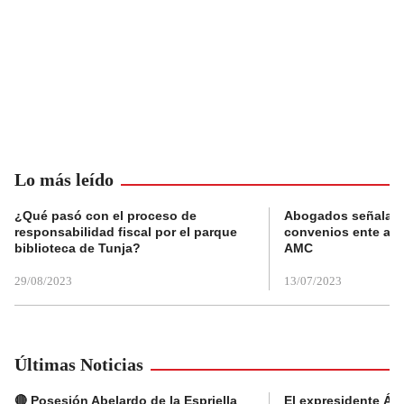
Lo más leído
¿Qué pasó con el proceso de
Abogados señalan 
responsabilidad fiscal por el parque
convenios ente alc
biblioteca de Tunja?
AMC
29/08/2023
13/07/2023
Últimas Noticias
🔴 Posesión Abelardo de la Espriella
El expresidente Álv