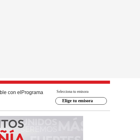
Selecciona tu emisora
ble con el
Programa
Elige tu emisora