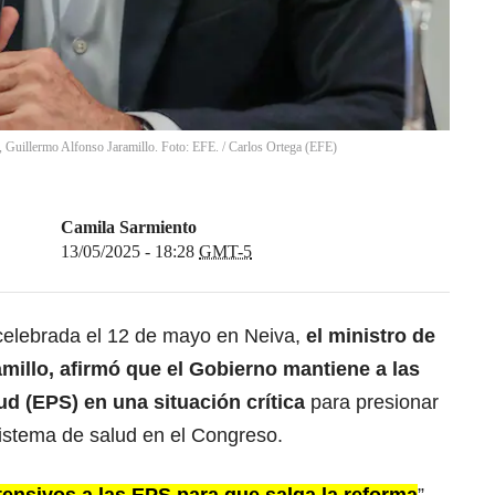
, Guillermo Alfonso Jaramillo. Foto: EFE.
/
Carlos Ortega
(
EFE
)
Camila Sarmiento
13/05/2025 - 18:28
GMT-5
celebrada el 12 de mayo en Neiva,
el ministro de
millo, afirmó que el Gobierno mantiene a las
d (EPS) en una situación crítica
para presionar
sistema de salud en el Congreso.