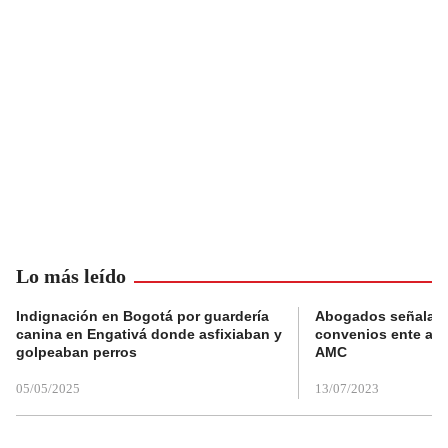
Lo más leído
Indignación en Bogotá por guardería
Abogados señalan 
canina en Engativá donde asfixiaban y
convenios ente alc
golpeaban perros
AMC
05/05/2025
13/07/2023