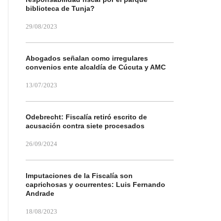
biblioteca de Tunja?
29/08/2023
Abogados señalan como irregulares
convenios ente alcaldía de Cúcuta y AMC
13/07/2023
Odebrecht: Fiscalía retiró escrito de
acusación contra siete procesados
26/09/2024
Imputaciones de la Fiscalía son
caprichosas y ocurrentes: Luis Fernando
Andrade
18/08/2023