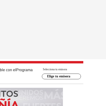
Selecciona tu emisora
ble con el
Programa
Elige tu emisora