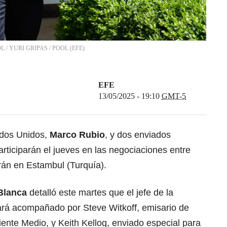
OOL
/
YURI GRIPAS / POOL
(
EFE
)
EFE
13/05/2025 - 19:10
GMT-5
ados Unidos,
Marco Rubio
, y dos enviados
rticiparán el jueves en las negociaciones entre
rán en Estambul (Turquía).
Blanca
detalló este martes que el jefe de la
ará acompañado por Steve Witkoff, emisario de
ente Medio, y Keith Kellog, enviado especial para