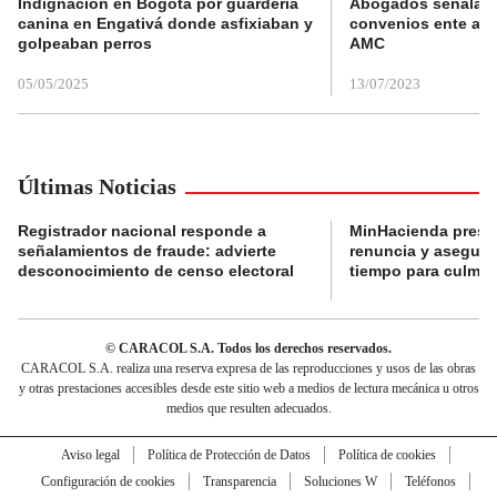
Indignación en Bogotá por guardería
Abogados señalan 
canina en Engativá donde asfixiaban y
convenios ente alc
golpeaban perros
AMC
05/05/2025
13/07/2023
Últimas Noticias
Registrador nacional responde a
MinHacienda presen
señalamientos de fraude: advierte
renuncia y aseguró
desconocimiento de censo electoral
tiempo para culmina
© CARACOL S.A. Todos los derechos reservados.
CARACOL S.A. realiza una reserva expresa de las reproducciones y usos de las obras
y otras prestaciones accesibles desde este sitio web a medios de lectura mecánica u otros
medios que resulten adecuados.
Aviso legal
Política de Protección de Datos
Política de cookies
Configuración de cookies
Transparencia
Soluciones W
Teléfonos