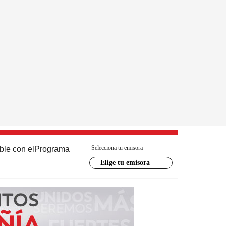
Selecciona tu emisora
ble con el
Programa
Elige tu emisora