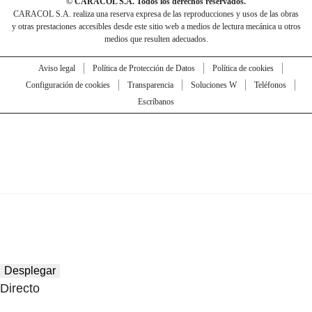
© CARACOL S.A. Todos los derechos reservados.
CARACOL S.A. realiza una reserva expresa de las reproducciones y usos de las obras
y otras prestaciones accesibles desde este sitio web a medios de lectura mecánica u otros
medios que resulten adecuados.
Aviso legal
Política de Protección de Datos
Política de cookies
Configuración de cookies
Transparencia
Soluciones W
Teléfonos
Escríbanos
Desplegar
Directo