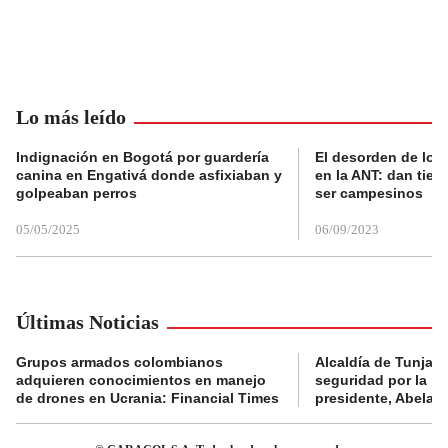
Lo más leído
Indignación en Bogotá por guardería
El desorden de los
canina en Engativá donde asfixiaban y
en la ANT: dan tier
golpeaban perros
ser campesinos
05/05/2025
06/09/2023
Últimas Noticias
Grupos armados colombianos
Alcaldía de Tunja 
adquieren conocimientos en manejo
seguridad por la p
de drones en Ucrania: Financial Times
presidente, Abelard