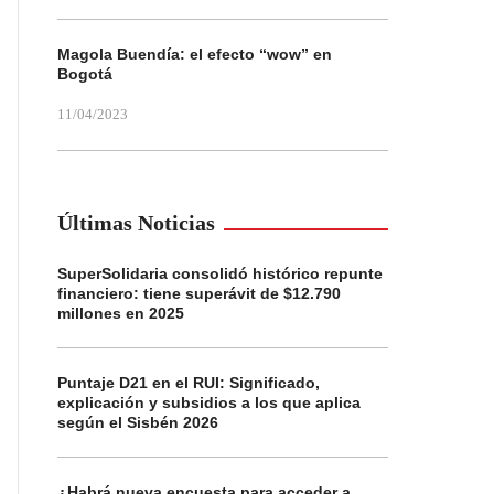
Magola Buendía: el efecto “wow” en
Bogotá
11/04/2023
Últimas Noticias
SuperSolidaria consolidó histórico repunte
financiero: tiene superávit de $12.790
millones en 2025
Puntaje D21 en el RUI: Significado,
explicación y subsidios a los que aplica
según el Sisbén 2026
¿Habrá nueva encuesta para acceder a