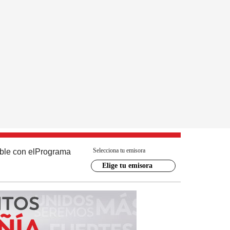
Selecciona tu emisora
ble con el
Programa
Elige tu emisora