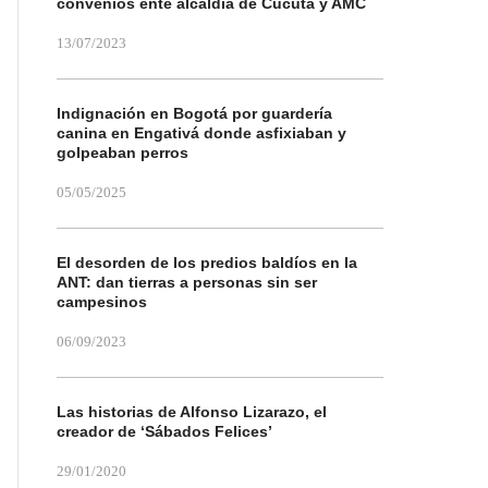
convenios ente alcaldía de Cúcuta y AMC
13/07/2023
Indignación en Bogotá por guardería
canina en Engativá donde asfixiaban y
golpeaban perros
05/05/2025
El desorden de los predios baldíos en la
ANT: dan tierras a personas sin ser
campesinos
06/09/2023
Las historias de Alfonso Lizarazo, el
creador de ‘Sábados Felices’
29/01/2020