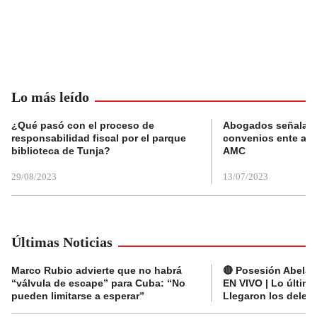
Lo más leído
¿Qué pasó con el proceso de
Abogados señalan 
responsabilidad fiscal por el parque
convenios ente alc
biblioteca de Tunja?
AMC
29/08/2023
13/07/2023
Últimas Noticias
Marco Rubio advierte que no habrá
🔴 Posesión Abelard
“válvula de escape” para Cuba: “No
EN VIVO | Lo últim
pueden limitarse a esperar”
Llegaron los deleg