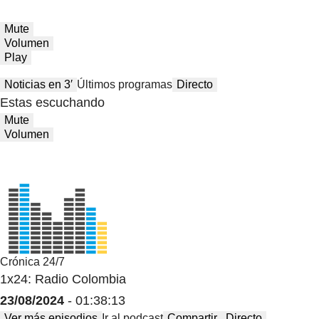
Mute
Volumen
Play
Noticias en 3′
Últimos programas
Directo
Estas escuchando
Mute
Volumen
Crónica 24/7
1x24: Radio Colombia
23/08/2024
- 01:38:13
Ver más episodios
Ir al podcast
Compartir
Directo