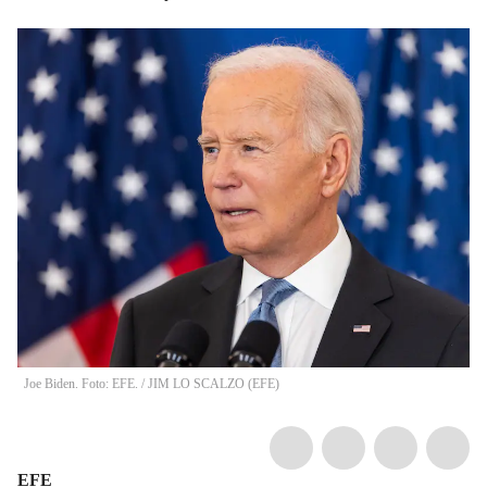
Joe Biden. Foto: EFE.
/
JIM LO SCALZO
(
EFE
)
EFE