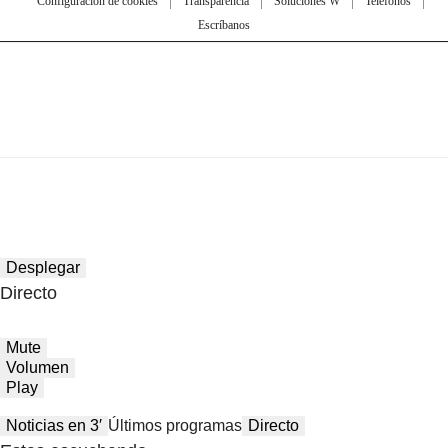
Configuración de cookies
Transparencia
Soluciones W
Teléfonos
Escríbanos
Desplegar
Directo
Mute
Volumen
Play
Noticias en 3′
Últimos programas
Directo