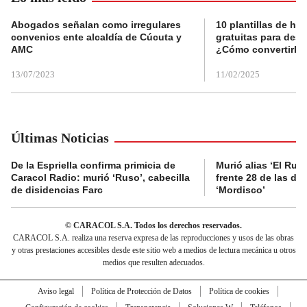
Abogados señalan como irregulares
10 plantillas de hoj
convenios ente alcaldía de Cúcuta y
gratuitas para des
AMC
¿Cómo convertirla
13/07/2023
11/02/2025
Últimas Noticias
De la Espriella confirma primicia de
Murió alias ‘El Ruso
Caracol Radio: murió ‘Ruso’, cabecilla
frente 28 de las di
de disidencias Farc
‘Mordisco’
© CARACOL S.A. Todos los derechos reservados.
CARACOL S.A. realiza una reserva expresa de las reproducciones y usos de las obras
y otras prestaciones accesibles desde este sitio web a medios de lectura mecánica u otros
medios que resulten adecuados.
Aviso legal
Política de Protección de Datos
Política de cookies