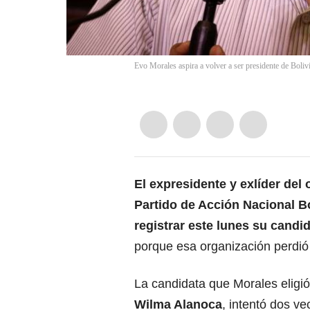
Evo Morales aspira a volver a ser presidente de Boliv
El expresidente y exlíder del 
Partido de Acción Nacional Bo
registrar este lunes su candi
porque esa organización perdió
La candidata que Morales elig
Wilma Alanoca
, intentó dos ve