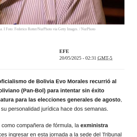
ia. I Foto: Federico Rotter/NurPhoto via Getty Images.
/
NurPhoto
EFE
20/05/2025 - 02:31
GMT-5
oficialismo de Bolivia Evo Morales recurrió al
liviano (Pan-Bol) para intentar sin éxito
datura para las
elecciones
generales de agosto
,
 su personalidad jurídica hace dos semanas.
ió como compañera de fórmula, la
exministra
ces ingresar en esta jornada a la sede del Tribunal