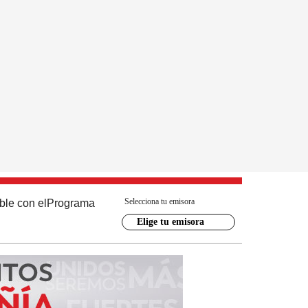
Selecciona tu emisora
ble con el
Programa
Elige tu emisora