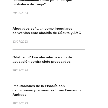
biblioteca de Tunja?
29/08/2023
Abogados señalan como irregulares
convenios ente alcaldía de Cúcuta y AMC
13/07/2023
Odebrecht: Fiscalía retiró escrito de
acusación contra siete procesados
26/09/2024
Imputaciones de la Fiscalía son
caprichosas y ocurrentes: Luis Fernando
Andrade
18/08/2023