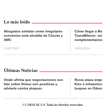
Lo más leído
Abogados señalan como irregulares
Cómo llegar a Mons
convenios ente alcaldía de Cúcuta y
TransMilenio: rutas
AMC
complementarios
13/07/2023
19/03/2024
Últimas Noticias
Omán afirma que negociaciones con
Rusia ataca empres
Irán sobre Ormuz son positivas y
Kiev e infraestructu
advierte contra ataques
buques en Odesa
© CARACOL S.A. Todos los derechos reservados.