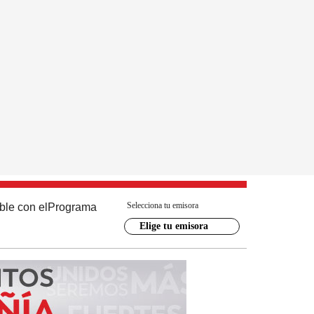
Selecciona tu emisora
ble con el
Programa
Elige tu emisora