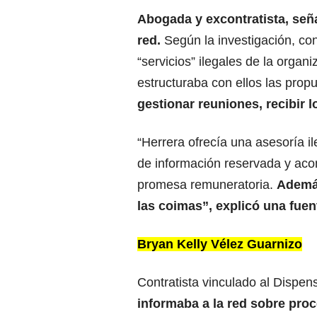
Abogada y excontratista, señ
red.
Según la investigación, con
“servicios” ilegales de la organ
estructuraba con ellos las pro
gestionar reuniones, recibir l
“Herrera ofrecía una asesoría i
de información reservada y ac
promesa remuneratoria.
Además
las coimas”, explicó una fuent
Bryan Kelly Vélez Guarnizo
Contratista vinculado al Dispen
informaba a la red sobre pro