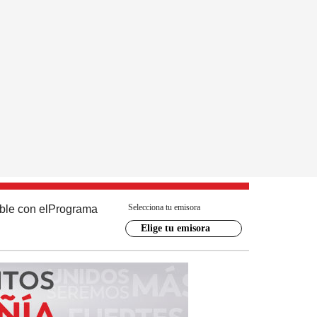
Selecciona tu emisora
ble con el
Programa
Elige tu emisora