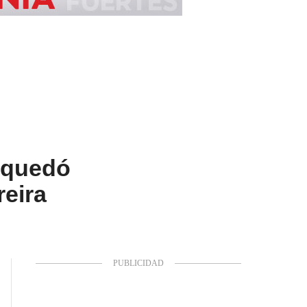
 quedó
reira