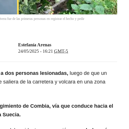
ivera fue de las primeras personas en registrar el hecho y pedir
Estefanía Arenas
24/05/2025 - 16:21
GMT-5
ó a dos personas lesionadas,
luego de que un
e saliera de la carretera y volcara en una zona
egimiento de Combia, vía que conduce hacia el
a Suecia.