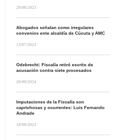
29/08/2023
Abogados señalan como irregulares
convenios ente alcaldía de Cúcuta y AMC
13/07/2023
Odebrecht: Fiscalía retiró escrito de
acusación contra siete procesados
26/09/2024
Imputaciones de la Fiscalía son
caprichosas y ocurrentes: Luis Fernando
Andrade
18/08/2023