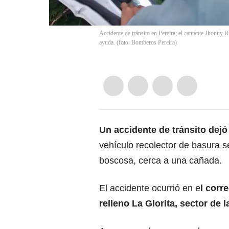
Accidente de tránsito en Pereira; el cantante Jhonny R
ayuda. (foto: Bomberos Pereira)
Un accidente de tránsito dej
vehículo recolector de basura s
boscosa, cerca a una cañada.
El accidente ocurrió en e
l corr
relleno La Glorita, sector de l