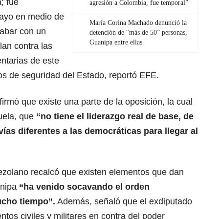
; fue
agresión a Colombia, fue temporal”
mayo en medio de
María Corina Machado denunció la
cabar con un
detención de “más de 50” personas,
Guanipa entre ellas
lan contra las
ntarias de este
s de seguridad del Estado, reportó EFE.
irmó que existe una parte de la oposición, la cual
uela, que
“no tiene el liderazgo real de base, de
ías diferentes a las democráticas para llegar al
nezolano recalcó que existen elementos que dan
anipa
“ha venido socavando el orden
ucho tiempo”.
Además, señaló que el exdiputado
ntos civiles y militares en contra del poder