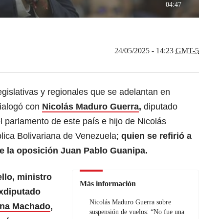
04:47
24/05/2025 - 14:23
GMT-5
egislativas y regionales que se adelantan en
ialogó con
Nicolás Maduro Guerra
,
diputado
l parlamento de este país e hijo de Nicolás
lica Bolivariana de Venezuela;
quien se refirió a
de la oposición Juan Pablo Guanipa.
lo, ministro
Más información
exdiputado
Nicolás Maduro Guerra sobre
ina Machado
,
suspensión de vuelos: “No fue una