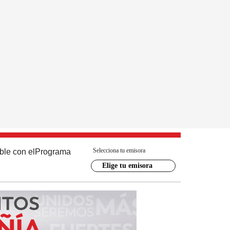
Selecciona tu emisora
ble con el
Programa
Elige tu emisora