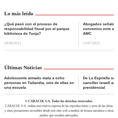
Lo más leído
¿Qué pasó con el proceso de
Abogados señalan 
responsabilidad fiscal por el parque
convenios ente alc
biblioteca de Tunja?
AMC
29/08/2023
13/07/2023
Últimas Noticias
Adolescente armado mata a ocho
De La Espriella se 
personas en Tailandia, seis de ellas en
canciller israelí a
una escuela
presidencial
© CARACOL S.A. Todos los derechos reservados.
CARACOL S.A. realiza una reserva expresa de las reproducciones y usos de las obras
y otras prestaciones accesibles desde este sitio web a medios de lectura mecánica u otros
medios que resulten adecuados.