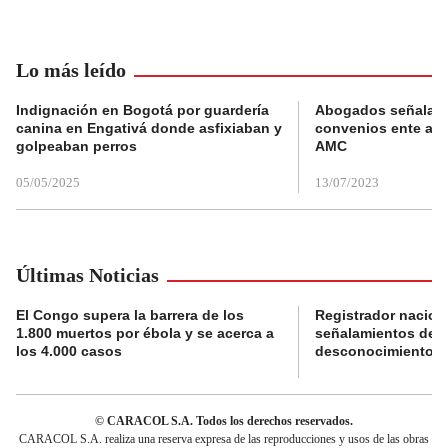
Lo más leído
Indignación en Bogotá por guardería
Abogados señalan 
canina en Engativá donde asfixiaban y
convenios ente alc
golpeaban perros
AMC
05/05/2025
13/07/2023
Últimas Noticias
El Congo supera la barrera de los
Registrador nacion
1.800 muertos por ébola y se acerca a
señalamientos de f
los 4.000 casos
desconocimiento de
© CARACOL S.A. Todos los derechos reservados.
CARACOL S.A. realiza una reserva expresa de las reproducciones y usos de las obras