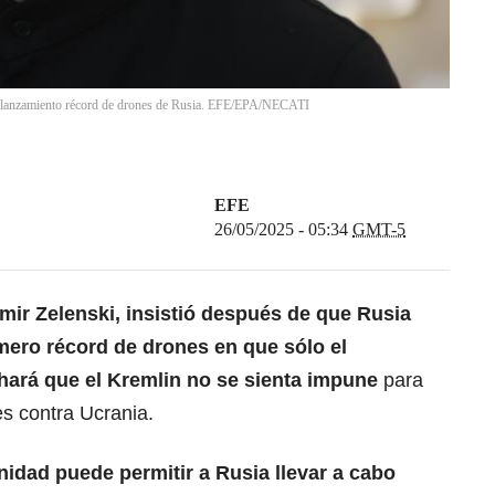
or lanzamiento récord de drones de Rusia. EFE/EPA/NECATI
EFE
26/05/2025 - 05:34
GMT-5
mir Zelenski
, insistió después de que Rusia
mero récord de drones en que sólo el
hará que el Kremlin no se sienta impune
para
es contra Ucrania.
nidad puede permitir a Rusia llevar a cabo