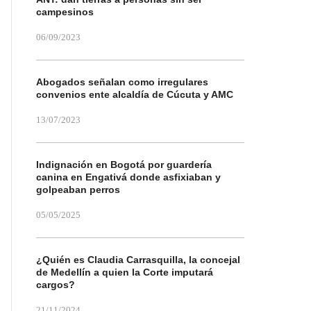
campesinos
06/09/2023
Abogados señalan como irregulares
convenios ente alcaldía de Cúcuta y AMC
13/07/2023
Indignación en Bogotá por guardería
canina en Engativá donde asfixiaban y
golpeaban perros
05/05/2025
¿Quién es Claudia Carrasquilla, la concejal
de Medellín a quien la Corte imputará
cargos?
21/11/2024