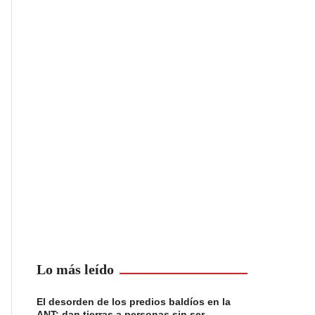
Lo más leído
El desorden de los predios baldíos en la
ANT: dan tierras a personas sin ser