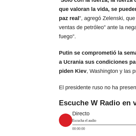
“
Sólo con la fuerza, la fuerza
que valoran la vida, se puede
paz real
”, agregó Zelenski, que
ventas de petróleo” ante la nega
fuego”.
Putin
se comprometió la sema
a Ucrania sus condiciones par
piden Kiev
, Washington y las p
El presidente ruso no ha pres
Escuche W Radio en v
Directo
Escucha el audio
00:00:00