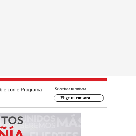
Selecciona tu emisora
ble con el
Programa
Elige tu emisora