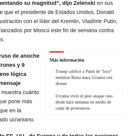
mentando su magnitud”, dijo Zelenski
en sus
e que el presidente de Estados Unidos, Donald
ustración con el líder del Kremlin, Vladímir Putin,
s lanzados por Moscú este fin de semana contra
s.
 ruso de anoche
Más información
drones y 9
Trump calificó a Putin de “loco”
iene lógica
mientras Rusia ataca Ucrania con
 mensaje
drones
n muestra cuánto
Ucrania vivió el peor ataque ruso
 que pone más
desde hace semanas en medio de
canje de prisioneros
 que en la
tado ucraniano.