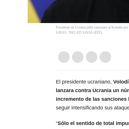
Presidente de Ucrania pidió sanciones al Kremlin p
SAVAS
/
NECATI SAVAS
(
EFE
)
El presidente ucraniano,
Volodí
lanzara contra Ucrania un nú
incremento de las sanciones 
seguir intensificando sus ataqu
“
Sólo el sentido de total impu