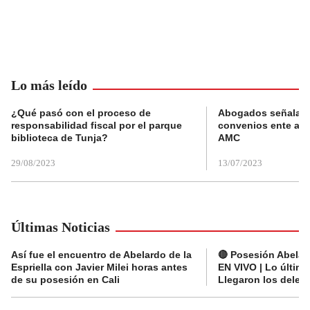
Lo más leído
¿Qué pasó con el proceso de
Abogados señalan 
responsabilidad fiscal por el parque
convenios ente alc
biblioteca de Tunja?
AMC
29/08/2023
13/07/2023
Últimas Noticias
Así fue el encuentro de Abelardo de la
🔴 Posesión Abelard
Espriella con Javier Milei horas antes
EN VIVO | Lo últim
de su posesión en Cali
Llegaron los deleg