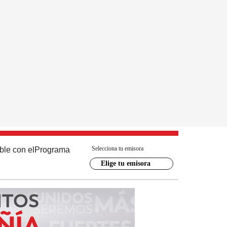
Selecciona tu emisora
ble con el
Programa
Elige tu emisora