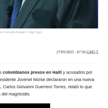
 for Concordia Summit)
/
Leigh Vogel
27/05/2025 - 07:50
GMT-5
os
colombianos presos en Haití
y acusados por
residente Jovenel Moïse declararon en una nueva
, Carlos Giovanni Guerrero Torres, relató lo que
a del magnicidio.