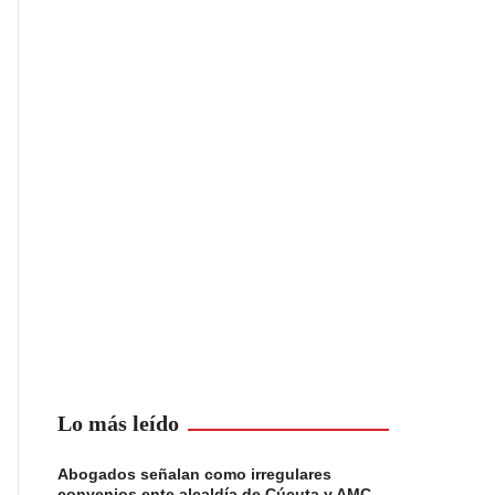
Lo más leído
Abogados señalan como irregulares
convenios ente alcaldía de Cúcuta y AMC