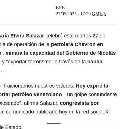
EFE
27/05/2025 - 17:29
GMT-5
aría Elvira Salazar
celebró este martes 27 de
cia de operación de la
petrolera Chevron en
n,
minará la capacidad del Gobierno de
Nicolás
” y “exportar terrorismo” a través de la
banda
)
.
ni traicionamos nuestros valores.
Hoy expiró la
ortar petróleo venezolano
—un golpe contundente
iosdado”, afirma Salazar,
congresista por
un comunicado publicado hoy en la red social X.
de Estado,