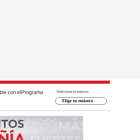
Selecciona tu emisora
ble con el
Programa
Elige tu emisora