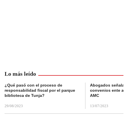
Lo más leído
¿Qué pasó con el proceso de
Abogados señalan 
responsabilidad fiscal por el parque
convenios ente alc
biblioteca de Tunja?
AMC
29/08/2023
13/07/2023