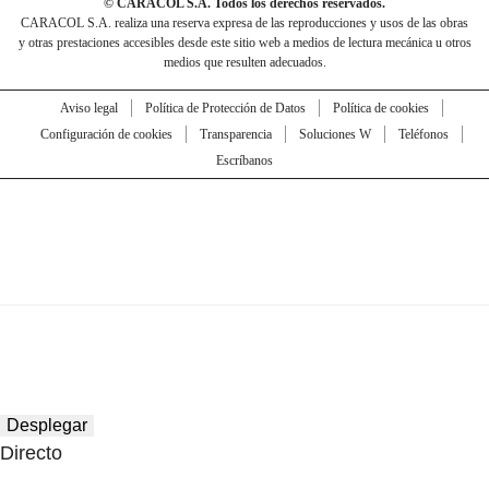
© CARACOL S.A. Todos los derechos reservados.
CARACOL S.A. realiza una reserva expresa de las reproducciones y usos de las obras
y otras prestaciones accesibles desde este sitio web a medios de lectura mecánica u otros
medios que resulten adecuados.
Aviso legal
Política de Protección de Datos
Política de cookies
Configuración de cookies
Transparencia
Soluciones W
Teléfonos
Escríbanos
Desplegar
Directo