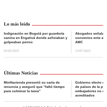
Lo más leído
Indignación en Bogotá por guardería
Abogados señalan 
canina en Engativá donde asfixiaban y
convenios ente alc
golpeaban perros
AMC
05/05/2025
13/07/2023
Últimas Noticias
MinHacienda presentó su carta de
Gobierno electo ex
renuncia y aseguró que “faltó tiempo
de países de la po
para culminar la tarea”
embajadores no es
acreditados