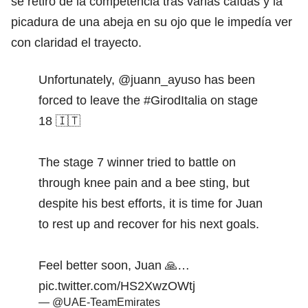
se retiró de la competencia tras varias caídas y la
picadura de una abeja en su ojo que le impedía ver
con claridad el trayecto.
Unfortunately,
@juann_ayuso
has been
forced to leave the
#GirodItalia
on stage
18 🇮🇹
The stage 7 winner tried to battle on
through knee pain and a bee sting, but
despite his best efforts, it is time for Juan
to rest up and recover for his next goals.
Feel better soon, Juan 🙏…
pic.twitter.com/HS2XwzOWtj
— @UAE-TeamEmirates