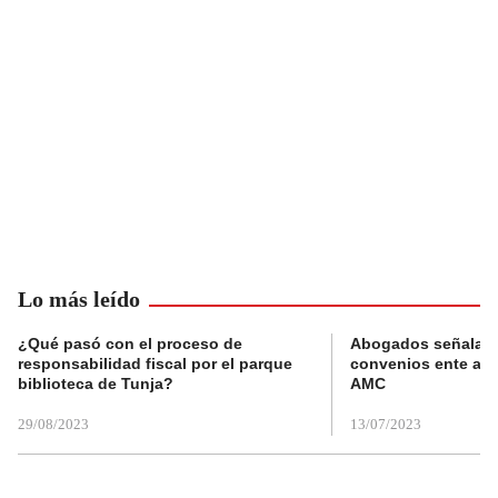
Lo más leído
¿Qué pasó con el proceso de
Abogados señalan 
responsabilidad fiscal por el parque
convenios ente alc
biblioteca de Tunja?
AMC
29/08/2023
13/07/2023