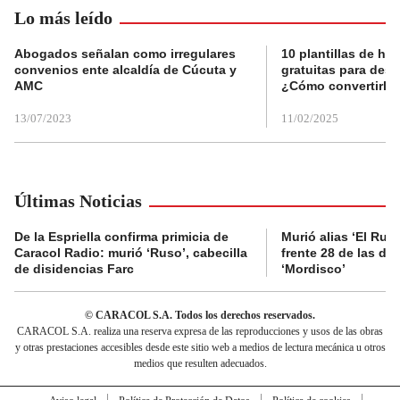
Lo más leído
Abogados señalan como irregulares
10 plantillas de hoj
convenios ente alcaldía de Cúcuta y
gratuitas para des
AMC
¿Cómo convertirla
13/07/2023
11/02/2025
Últimas Noticias
De la Espriella confirma primicia de
Murió alias ‘El Ruso
Caracol Radio: murió ‘Ruso’, cabecilla
frente 28 de las di
de disidencias Farc
‘Mordisco’
© CARACOL S.A. Todos los derechos reservados.
CARACOL S.A. realiza una reserva expresa de las reproducciones y usos de las obras
y otras prestaciones accesibles desde este sitio web a medios de lectura mecánica u otros
medios que resulten adecuados.