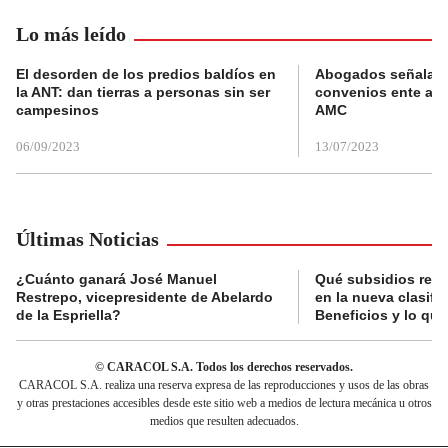
Lo más leído
El desorden de los predios baldíos en
Abogados señalan 
la ANT: dan tierras a personas sin ser
convenios ente alc
campesinos
AMC
06/09/2023
13/07/2023
Últimas Noticias
¿Cuánto ganará José Manuel
Qué subsidios reci
Restrepo, vicepresidente de Abelardo
en la nueva clasifi
de la Espriella?
Beneficios y lo qu
© CARACOL S.A. Todos los derechos reservados.
CARACOL S.A. realiza una reserva expresa de las reproducciones y usos de las obras
y otras prestaciones accesibles desde este sitio web a medios de lectura mecánica u otros
medios que resulten adecuados.