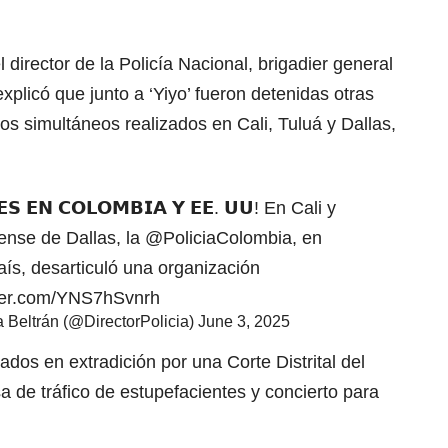
 director de la Policía Nacional, brigadier general
xplicó que junto a ‘Yiyo’ fueron detenidas otras
s simultáneos realizados en Cali, Tuluá y Dallas,
𝗘𝗦 𝗘𝗡 𝗖𝗢𝗟𝗢𝗠𝗕𝗜𝗔 𝗬 𝗘𝗘. 𝗨𝗨! En Cali y
dense de Dallas, la
@PoliciaColombia
, en
ís, desarticuló una organización
tter.com/YNS7hSvnrh
 Beltrán (@DirectorPolicia)
June 3, 2025
ados en extradición por una Corte Distrital del
a de tráfico de estupefacientes y concierto para