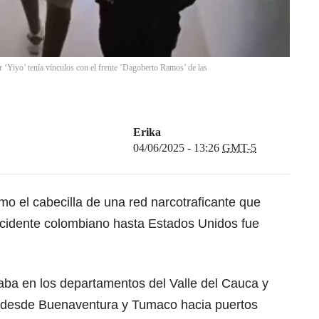
r ‘Yiyo’ tenía vínculos con el frente ‘Dagoberto Ramos’ de las
Erika
04/06/2025 - 13:26
GMT-5
o el cabecilla de una red narcotraficante que
cidente colombiano hasta Estados Unidos fue
raba en los departamentos del Valle del Cauca y
 desde Buenaventura y Tumaco hacia puertos