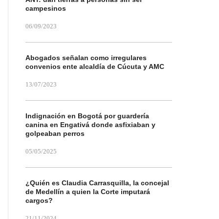
campesinos
06/09/2023
Abogados señalan como irregulares
convenios ente alcaldía de Cúcuta y AMC
13/07/2023
Indignación en Bogotá por guardería
canina en Engativá donde asfixiaban y
golpeaban perros
05/05/2025
¿Quién es Claudia Carrasquilla, la concejal
de Medellín a quien la Corte imputará
cargos?
21/11/2024