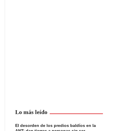
Lo más leído
El desorden de los predios baldíos en la
ANT: dan tierras a personas sin ser