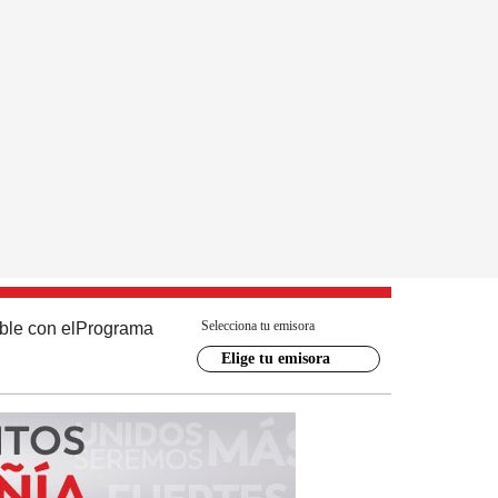
Selecciona tu emisora
ble con el
Programa
Elige tu emisora