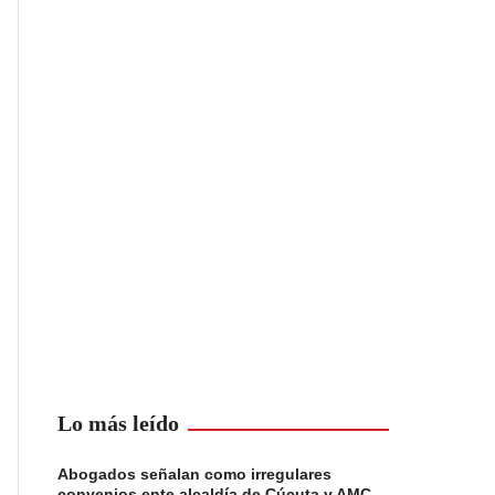
Lo más leído
Abogados señalan como irregulares
convenios ente alcaldía de Cúcuta y AMC