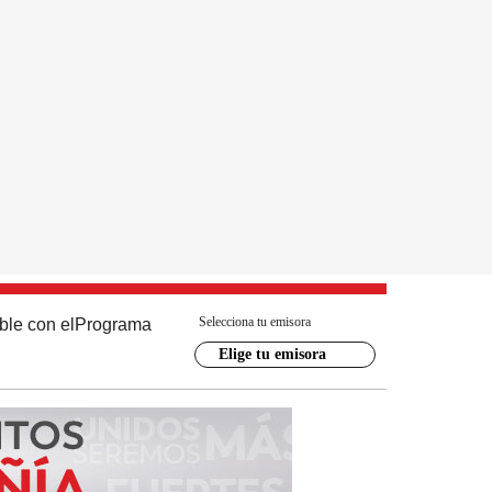
Selecciona tu emisora
ble con el
Programa
Elige tu emisora