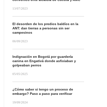
13/07/2023
El desorden de los predios baldíos en la
ANT: dan tierras a personas sin ser
campesinos
06/09/2023
Indignación en Bogotá por guardería
canina en Engativá donde asfixiaban y
golpeaban perros
05/05/2025
¿Cómo saber si tengo un proceso de
embargo? Paso a paso para verificar
19/09/2024