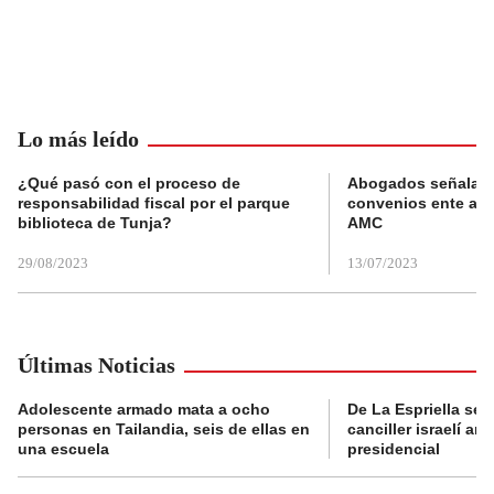
Lo más leído
¿Qué pasó con el proceso de
Abogados señalan 
responsabilidad fiscal por el parque
convenios ente alc
biblioteca de Tunja?
AMC
29/08/2023
13/07/2023
Últimas Noticias
Adolescente armado mata a ocho
De La Espriella se 
personas en Tailandia, seis de ellas en
canciller israelí a
una escuela
presidencial