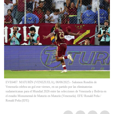
EVE6407. MATURÍN (VENEZUELA), 06/06/2025.- Salomon Rondón de
Venezuela celebra un gol este viernes, en un partido por las eliminatorias
sudamericanas para el Mundial 2026 entre las selecciones de Venezuela y Bolivia en
el estadio Monumental de Maturin en Maturín (Venezuela). EFE/ Ronald Peña
/
Ronald Peña
(
EFE
)