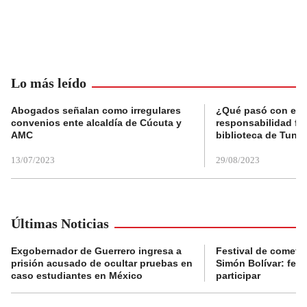
Lo más leído
Abogados señalan como irregulares
¿Qué pasó con el 
convenios ente alcaldía de Cúcuta y
responsabilidad fis
AMC
biblioteca de Tunja
13/07/2023
29/08/2023
Últimas Noticias
Exgobernador de Guerrero ingresa a
Festival de cometa
prisión acusado de ocultar pruebas en
Simón Bolívar: fec
caso estudiantes en México
participar