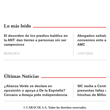
Lo más leído
El desorden de los predios baldíos en
Abogados señalan 
la ANT: dan tierras a personas sin ser
convenios ente alc
campesinos
AMC
06/09/2023
13/07/2023
Últimas Noticias
¿Alianza Verde se declara en
SIC multa a Central
oposición o apoya a De la Espriella?
presuntas fallas e
Cercano a Amaya pide independencia
hinchas de Millona
© CARACOL S.A. Todos los derechos reservados.