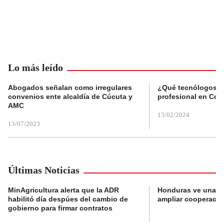
Lo más leído
Abogados señalan como irregulares
¿Qué tecnólogos re
convenios ente alcaldía de Cúcuta y
profesional en Col
AMC
13/02/2024
13/07/2023
Últimas Noticias
MinAgricultura alerta que la ADR
Honduras ve una o
habilitó día despúes del cambio de
ampliar cooperaci
gobierno para firmar contratos