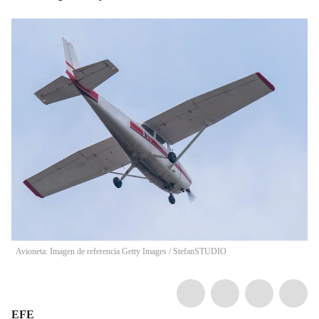
Avioneta: Imagen de referencia Getty Images
/
StefanSTUDIO
EFE