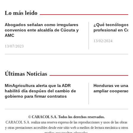
Lo más leído
Abogados señalan como irregulares
¿Qué tecnólogos re
convenios ente alcaldía de Cúcuta y
profesional en Col
AMC
13/02/2024
13/07/2023
Últimas Noticias
MinAgricultura alerta que la ADR
Honduras ve una o
habilitó día despúes del cambio de
ampliar cooperaci
gobierno para firmar contratos
© CARACOL S.A. Todos los derechos reservados.
CARACOL S.A. realiza una reserva expresa de las reproducciones y usos de las obras
y otras prestaciones accesibles desde este sitio web a medios de lectura mecánica u otros