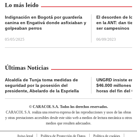
Lo más leído
Indignación en Bogotá por guardería
El desorden de los
canina en Engativá donde asfixiaban y
en la ANT: dan tier
golpeaban perros
ser campesinos
05/05/2025
06/09/2023
Últimas Noticias
Alcaldía de Tunja toma medidas de
UNGRD insiste en li
seguridad por la posesión del
$46.000 millones e
presidente, Abelardo de la Espriella
horas del fin del G
© CARACOL S.A. Todos los derechos reservados.
CARACOL S.A. realiza una reserva expresa de las reproducciones y usos de las obras
y otras prestaciones accesibles desde este sitio web a medios de lectura mecánica u otros
medios que resulten adecuados.
Aviso legal
Política de Protección de Datos
Política de cookies