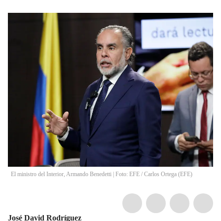
El ministro del Interior, Armando Benedetti | Foto: EFE
/
Carlos Ortega
(
EFE
)
José David Rodríguez