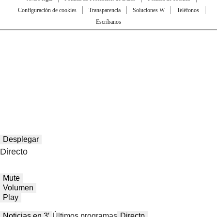
Configuración de cookies
Transparencia
Soluciones W
Teléfonos
Escríbanos
Desplegar
Directo
Mute
Volumen
Play
Noticias en 3′
Últimos programas
Directo