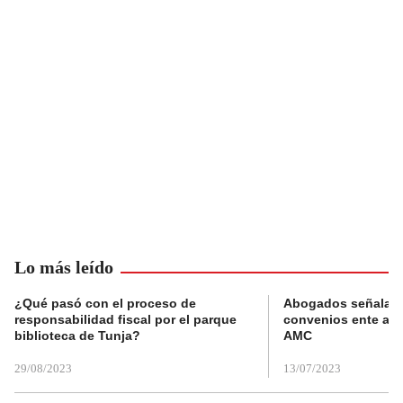
Lo más leído
¿Qué pasó con el proceso de
Abogados señalan 
responsabilidad fiscal por el parque
convenios ente alc
biblioteca de Tunja?
AMC
29/08/2023
13/07/2023