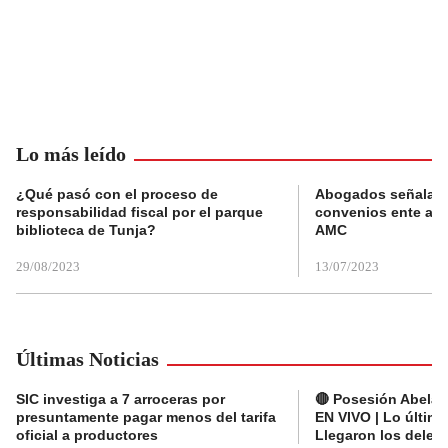
Lo más leído
¿Qué pasó con el proceso de
Abogados señalan 
responsabilidad fiscal por el parque
convenios ente alc
biblioteca de Tunja?
AMC
29/08/2023
13/07/2023
Últimas Noticias
SIC investiga a 7 arroceras por
🔴 Posesión Abelard
presuntamente pagar menos del tarifa
EN VIVO | Lo últim
oficial a productores
Llegaron los deleg