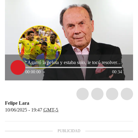
“Agarró la pelota y estaba solo, le tocó resolver y resolvió”: Hernán Peláez por gol de Luis Díaz
00:00:00
00:34
Felipe Lara
10/06/2025 - 19:47
GMT-5