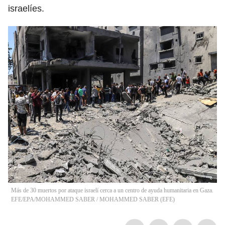
israelíes.
Más de 30 muertos por ataque israelí cerca a un centro de ayuda humanitaria en Gaza.
EFE/EPA/MOHAMMED SABER
/
MOHAMMED SABER
(
EFE
)