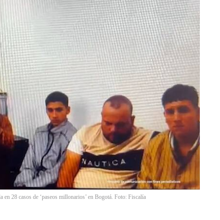
da en 28 casos de ‘paseos millonarios’ en Bogotá. Foto: Fiscalía