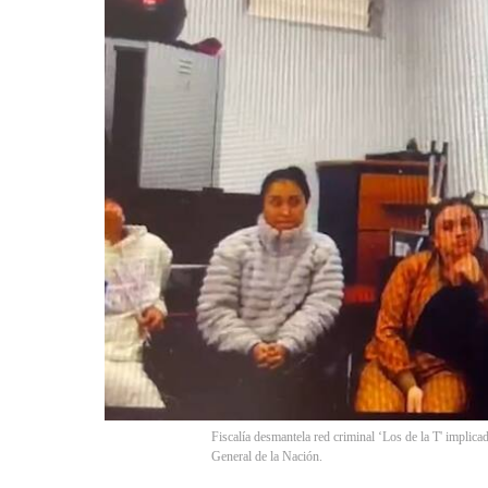
Fiscalía desmantela red criminal ‘Los de la T' implica
General de la Nación.