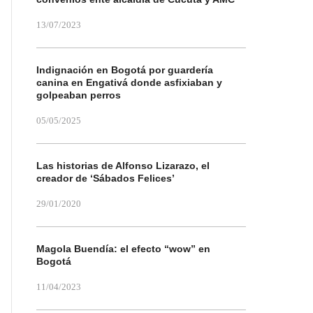
13/07/2023
Indignación en Bogotá por guardería
canina en Engativá donde asfixiaban y
golpeaban perros
05/05/2025
Las historias de Alfonso Lizarazo, el
creador de ‘Sábados Felices’
29/01/2020
Magola Buendía: el efecto “wow” en
Bogotá
11/04/2023