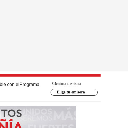
Selecciona tu emisora
ble con el
Programa
Elige tu emisora