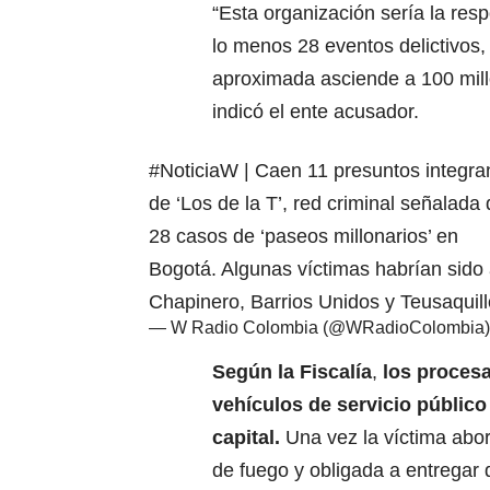
“Esta organización sería la res
lo menos 28 eventos delictivos,
aproximada asciende a 100 mill
indicó el ente acusador.
#NoticiaW
| Caen 11 presuntos integra
de ‘Los de la T’, red criminal señalada
28 casos de ‘paseos millonarios’ en
Bogotá. Algunas víctimas habrían sid
Chapinero, Barrios Unidos y Teusaquil
— W Radio Colombia (@WRadioColombia
Según la
Fiscalía
,
los proces
vehículos de servicio público
capital.
Una vez la víctima abo
de fuego y obligada a entregar