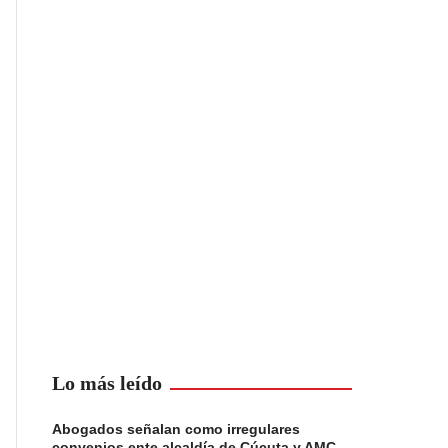
Lo más leído
Abogados señalan como irregulares
convenios ente alcaldía de Cúcuta y AMC