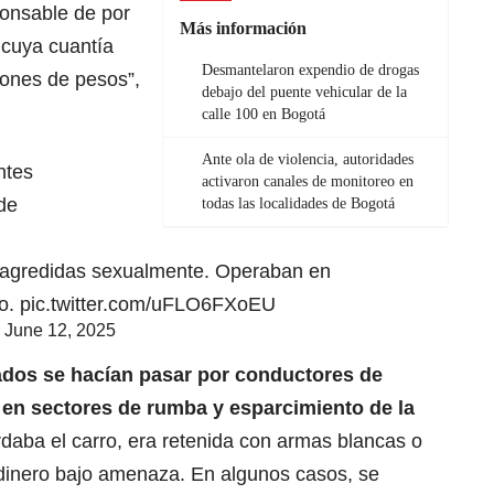
ponsable de por
Más información
 cuya cuantía
Desmantelaron expendio de drogas
ones de pesos”,
debajo del puente vehicular de la
calle 100 en Bogotá
Ante ola de violencia, autoridades
ntes
activaron canales de monitoreo en
 de
todas las localidades de Bogotá
o agredidas sexualmente. Operaban en
lo.
pic.twitter.com/uFLO6FXoEU
)
June 12, 2025
ados se hacían pasar por conductores de
 en sectores de rumba y esparcimiento de la
rdaba el carro, era retenida con armas blancas o
 dinero bajo amenaza. En algunos casos, se