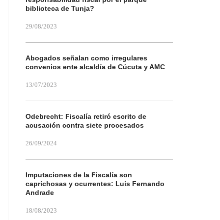
biblioteca de Tunja?
29/08/2023
Abogados señalan como irregulares
convenios ente alcaldía de Cúcuta y AMC
13/07/2023
Odebrecht: Fiscalía retiró escrito de
acusación contra siete procesados
26/09/2024
Imputaciones de la Fiscalía son
caprichosas y ocurrentes: Luis Fernando
Andrade
18/08/2023