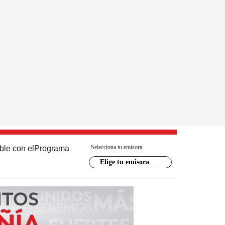
Selecciona tu emisora
ble con el
Programa
Elige tu emisora