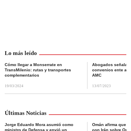
Lo más leído
Cómo llegar a Monserrate en
Abogados señalan 
TransMilenio: rutas y transportes
convenios ente alc
complementarios
AMC
19/03/2024
13/07/2023
Últimas Noticias
Jorge Eduardo Mora asumió como
Omán afirma que n
ministro de Defensa y envió un
con Irán sobre Orm