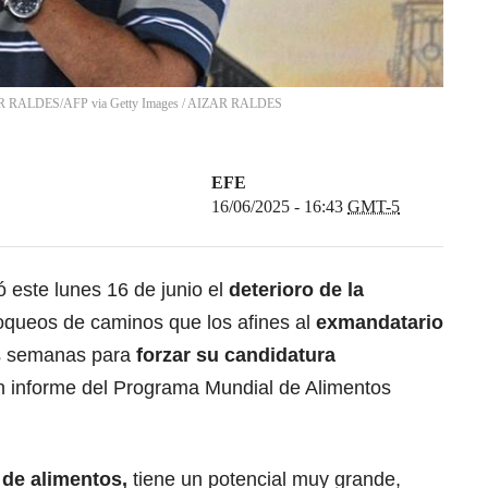
ZAR RALDES/AFP via Getty Images
/
AIZAR RALDES
EFE
16/06/2025 - 16:43
GMT-5
ó este lunes 16 de junio el
deterioro de la
loqueos de caminos que los afines al
exmandatario
os semanas para
forzar su candidatura
n informe del Programa Mundial de Alimentos
.
r de
alimentos
,
tiene un potencial muy grande,