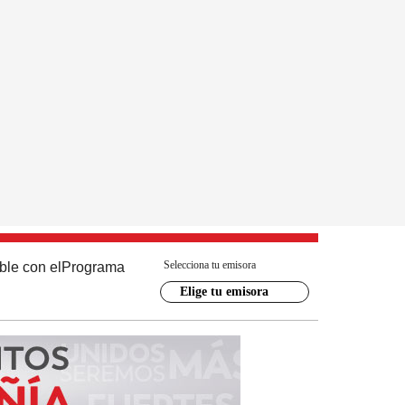
Selecciona tu emisora
ble con el
Programa
Elige tu emisora