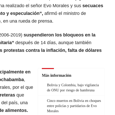
ha realizado el señor Evo Morales y sus
secuaces
to y especulación”,
afirmó el ministro de
 en una rueda de prensa.
(2006-2019)
suspendieron los bloqueos en la
itaria”
después de 14 días, aunque también
 protestas contra la inflación, falta de
dólares
ncipalmente en
Más información
Cochabamba
,
Bolivia y Colombia, bajo vigilancia
rales, por el que
de ONU por riesgo de hambruna
reteras
que
Cinco muertos en Bolivia en choques
 del país, una
entre policías y partidarios de Evo
de alimentos.
Morales