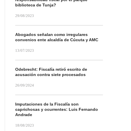
biblioteca de Tunja?
29/08/2023
Abogados señalan como irregulares
convenios ente alcaldía de Cúcuta y AMC
13/07/2023
Odebrecht: Fiscalía retiró escrito de
acusación contra siete procesados
26/09/2024
Imputaciones de la Fiscalía son
caprichosas y ocurrentes: Luis Fernando
Andrade
18/08/2023