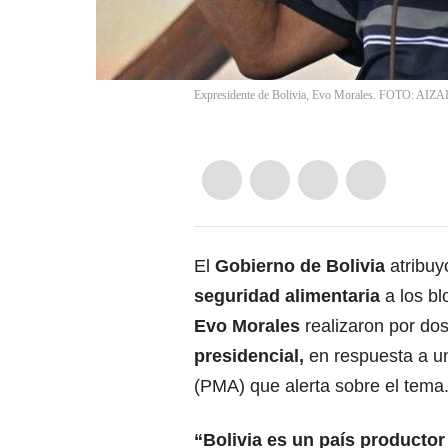
Expresidente de Bolivia, Evo Morales. FOTO: AI
El
Gobierno de Bolivia
atribuy
seguridad alimentaria
a los b
Evo Morales
realizaron por d
presidencial,
en respuesta a u
(PMA) que alerta sobre el tema
“Bolivia es un país producto